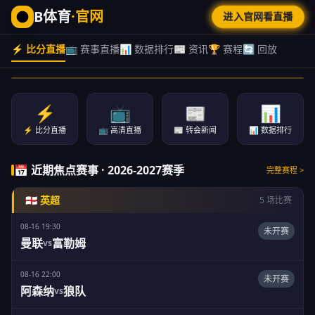
B体育
·官网
进入官网看直播
⚡ 比分直播
📺 赛事直播
📊 数据排行
📰 资讯
🏆 赛程
🔄 回放
⚡
📺
📰
📊
⚡ 比分直播
📺 高清直播
📰 转会新闻
📊 数据排行
📅 近期焦点赛事 · 2026-2027赛季
完整赛程 >
📊 数据驱动
实时比分·数据全掌握
🏴󠁧󠁢󠁥󠁮󠁧󠁿 英超
5 场比赛
即时比分更新·球队数据统计·球员表现追踪
08-16 19:30
未开赛
曼联
富勒姆
vs
注册领优惠观看
新人球礼
注册领优惠观看
新人球礼
注册领优惠观看
新人球礼
08-16 22:00
未开赛
阿森纳
狼队
vs