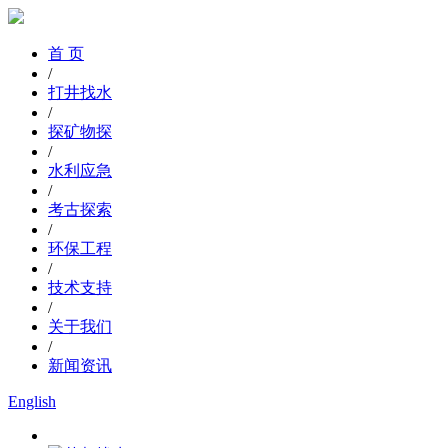
首 页
/
打井找水
/
探矿物探
/
水利应急
/
考古探索
/
环保工程
/
技术支持
/
关于我们
/
新闻资讯
English