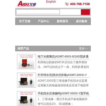
English
关于艾都
产品中心
新闻资讯
成功案例
勘探
勘探
选矿
元素
仪器
设备
设备
分析
推荐产品
更多>>
地下水探测仪|ADMT-400S-8/16D型多通
道智能找水仪
利用电法勘探的MT并且结合了频率测深
法、AMT法的优点于一身，利用多通道同
时测量...
打井找水仪|找水仪价格|ADMT-200S/-Y
型手机找水仪
ADMT-200S型三维成像手机找水仪是通
过测量天然电磁场强弱来反应地下电阻率
的...
手机找水仪准确吗|ADMT-300S/-Y型手机
找水仪
1、三维成像：通过手机或平板电脑操作
便可以现实2D、3D成图像；