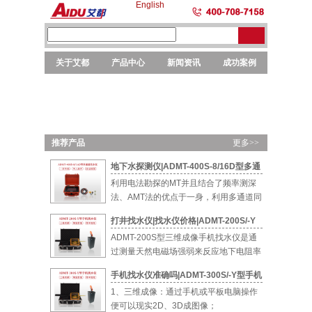
English
关于艾都
产品中心
新闻资讯
成功案例
勘探
勘探
选矿
元素
仪器
设备
设备
分析
推荐产品
更多>>
地下水探测仪|ADMT-400S-8/16D型多通
道智能找水仪
利用电法勘探的MT并且结合了频率测深
法、AMT法的优点于一身，利用多通道同
时测量...
打井找水仪|找水仪价格|ADMT-200S/-Y
型手机找水仪
ADMT-200S型三维成像手机找水仪是通
过测量天然电磁场强弱来反应地下电阻率
的...
手机找水仪准确吗|ADMT-300S/-Y型手机
找水仪
1、三维成像：通过手机或平板电脑操作
便可以现实2D、3D成图像；