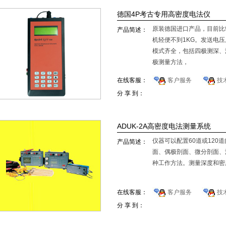
德国4P考古专用高密度电法仪
原装德国进口产品，目前比
产品简述：
机轻便不到1KG。发送电压
模式齐全，包括四极测深、
极测量方法，
在线客服：
客户服务
技
4.可以测量自然电位、极
分 享 到：
5.在考古中全自动绘图和四
ADUK-2A高密度电法测量系统
6.数据存储容量大: >1600
仪器可以配置60道或12
产品简述：
面、偶极剖面、微分剖面、
种工作方法。测量深度和密度
在线客服：
客户服务
技
分 享 到：