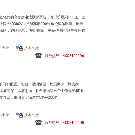
较轻便的高密度电法勘探系统，可以扩展到256道，主
上限大约380V，足够驱动200米施伦贝尔测深；测量
温纳，施伦贝尔，偶极-偶极，单极-单极排列等多种布
术支持
技术支持
化率（激电测量）、视电阻率等相关参数
服务热线：4008161196
极测深.
0个数据
0道的两种配置。包涵：温纳剖面、施贝测深、施贝剖
温施测深、温施剖面、联合剖面等三个工作模式和16
可以自由调节，深度约5m—200m。
术支持
技术支持
服务热线：4008161196