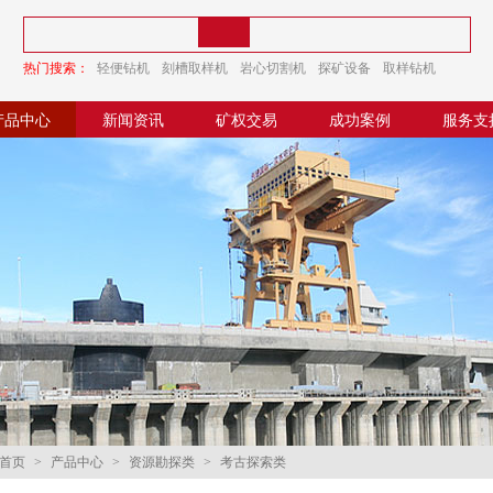
热门搜索：
轻便钻机
刻槽取样机
岩心切割机
探矿设备
取样钻机
探矿钻机
产品中心
新闻资讯
矿权交易
成功案例
服务支
首页
>
产品中心
>
资源勘探类
>
考古探索类