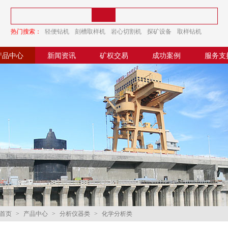
热门搜索：
轻便钻机
刻槽取样机
岩心切割机
探矿设备
取样钻机
探矿钻机
产品中心
新闻资讯
矿权交易
成功案例
服务支
首页
>
产品中心
>
分析仪器类
>
化学分析类