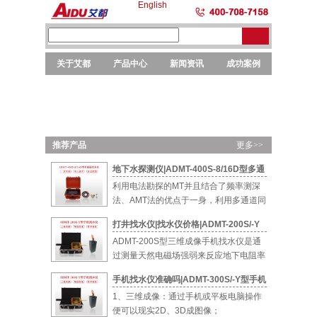
English
关于艾都
产品中心
新闻资讯
成功案例
勘探
勘探
选矿
元素
仪器
设备
设备
分析
推荐产品
更多>>
地下水探测仪|ADMT-400S-8/16D型多通
道智能找水仪
利用电法勘探的MT并且结合了频率测深
法、AMT法的优点于一身，利用多通道同
时测量...
打井找水仪|找水仪价格|ADMT-200S/-Y
型手机找水仪
ADMT-200S型三维成像手机找水仪是通
过测量天然电磁场强弱来反应地下电阻率
的...
手机找水仪准确吗|ADMT-300S/-Y型手机
找水仪
1、三维成像：通过手机或平板电脑操作
便可以现实2D、3D成图像；