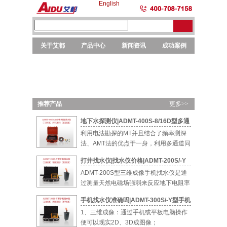
English
关于艾都
产品中心
新闻资讯
成功案例
勘探
勘探
选矿
元素
仪器
设备
设备
分析
推荐产品
更多>>
地下水探测仪|ADMT-400S-8/16D型多通
道智能找水仪
利用电法勘探的MT并且结合了频率测深
法、AMT法的优点于一身，利用多通道同
时测量...
打井找水仪|找水仪价格|ADMT-200S/-Y
型手机找水仪
ADMT-200S型三维成像手机找水仪是通
过测量天然电磁场强弱来反应地下电阻率
的...
手机找水仪准确吗|ADMT-300S/-Y型手机
找水仪
1、三维成像：通过手机或平板电脑操作
便可以现实2D、3D成图像；