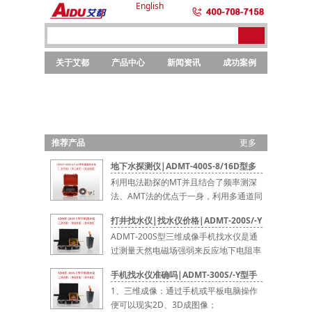
English
关于艾都
产品中心
新闻资讯
成功案例
勘探
勘探
选矿
元素
仪器
设备
设备
分析
推荐产品
更多
>>
地下水探测仪|ADMT-400S-8/16D型多
通道智能找水仪
利用电法勘探的MT并且结合了频率测深
法、AMT法的优点于一身，利用多通道同
时测量...
打井找水仪|找水仪价格|ADMT-200S/-Y
型手机找水仪
ADMT-200S型三维成像手机找水仪是通
过测量天然电磁场强弱来反应地下电阻率
的...
手机找水仪准确吗|ADMT-300S/-Y型手
机找水仪
1、三维成像：通过手机或平板电脑操作
便可以现实2D、3D成图像；